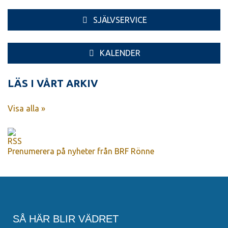
SJÄLVSERVICE
KALENDER
LÄS I VÅRT ARKIV
Visa alla »
Prenumerera på nyheter från BRF Rönne
SÅ HÄR BLIR VÄDRET