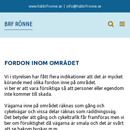
Skip
www.hsbbrfronne.se
|
info@hsbbrfronne.se
to
content
BRF RÖNNE
FORDON INOM OMRÅDET
Vi i styrelsen har fått flera indikationer att det är mycket
körande med olika fordon inne på området.
vi ber er att vara försiktiga så att personer eller egendom
inte kommer till skada.
Vägarna inne på området räknas som gång och
cykelvägar och vissa delar räknas som räddningsväg.
Det betyder att gång och cykeltrafik får framföras men vi
ber om försiktighet då vägarna är smala och det är svårt
att se bakom buskar m.m.